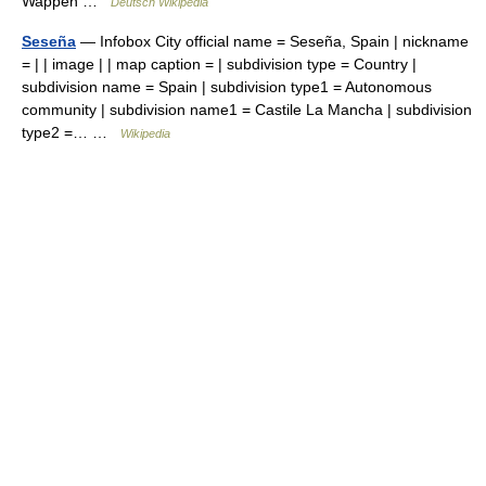
Wappen …
Deutsch Wikipedia
Seseña
— Infobox City official name = Seseña, Spain | nickname
= | | image | | map caption = | subdivision type = Country |
subdivision name = Spain | subdivision type1 = Autonomous
community | subdivision name1 = Castile La Mancha | subdivision
type2 =… …
Wikipedia