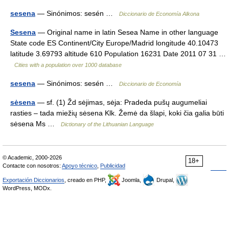
sesena
— Sinónimos: sesén …
Diccionario de Economía Alkona
Sesena
— Original name in latin Sesea Name in other language
State code ES Continent/City Europe/Madrid longitude 40.10473
latitude 3.69793 altitude 610 Population 16231 Date 2011 07 31 …
Cities with a population over 1000 database
sesena
— Sinónimos: sesén …
Diccionario de Economía
sėsena
— sf. (1) Žd sėjimas, sėja: Pradeda pušų augumeliai
rasties – tada miežių sėsena Klk. Žemė da šlapi, koki čia galia būti
sėsena Ms …
Dictionary of the Lithuanian Language
© Academic, 2000-2026
18+
Contacte con nosotros:
Apoyo técnico
,
Publicidad
Exportación Diccionarios
, creado en PHP,
Joomla,
Drupal,
WordPress, MODx.