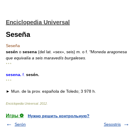
Enciclopedia Universal
Seseña
Seseña
sesén
o
sesena
(del lat. «sex», seis) m. o f.
*Moneda aragonesa
que equivalía a seis maravedís burgaleses.
* * *
sesena
.
f.
sesén.
* * *
► Mun. de la prov. española de Toledo; 3 978 h.
Enciclopedia Universal
.
2012
.
Игры ⚽
Нужно решить контрольную?
Serón
Sesostris