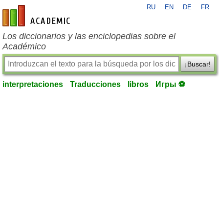
RU
EN
DE
FR
es-academic.com
Los diccionarios y las enciclopedias sobre el
Académico
¡Buscar!
interpretaciones
Traducciones
libros
Игры ⚽